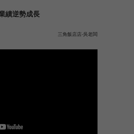
業績逆勢成長
三角飯店店-吳老闆