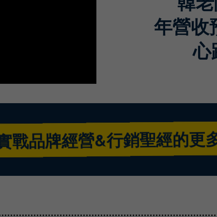
韓老
年營收預
心
實戰品牌經營&行銷聖經的更