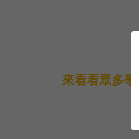
不確定實創業＆經營聖經
想創業、一直賺不到錢、
來看看眾多學
海量學員可以做到，代
新手創業也可以從0一步
虧損中學會谷底翻轉，