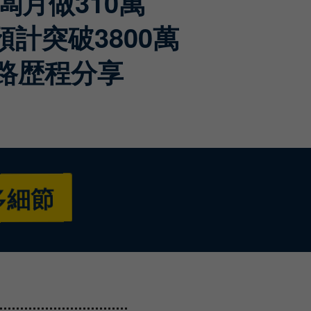
闆月做310萬
計突破3800萬
路歴程分享
多細節