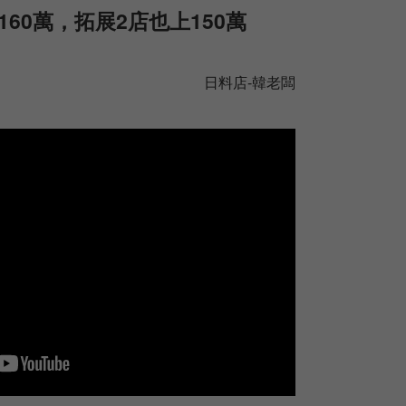
160萬，拓展2店也上150萬
日料店-韓老闆