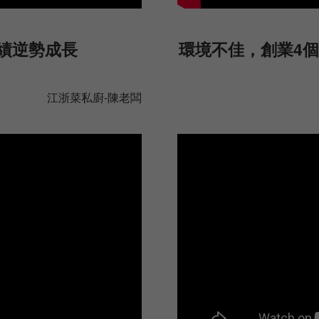
績逆勢成長
環境不佳，創業4個
江浙菜私廚-陳老闆