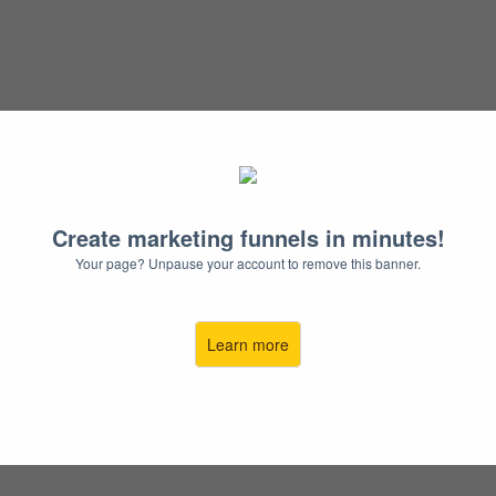
能否幫到你?
虧損中、覺得市場太飽和?
Create marketing funnels in minutes!
員見證和成功案例
Your page? Unpause your account to remove this banner.
表你也有機會可以做到
Learn more
一步做出結果
扭轉你的營收