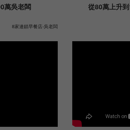
00萬吳老闆
從80萬上升到
8家連鎖早餐店-吳老闆