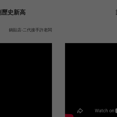
創歷史新高
鍋貼店-二代接手許老闆